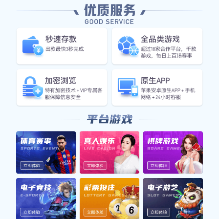
VS
费德勒 (SUI)
德约科维奇 (SRB)
15:00
热门赛事资讯
欧冠决赛前瞻：豪门对决一触
即发，谁将问鼎欧洲之巅？
2023-10-24 | 足球专区 | 128评论
NBA常规赛综述：詹姆斯再创
纪录，湖人险胜掘金保留西部
悬念