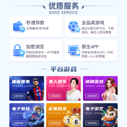
VS
费德勒 (SUI)
德约科维奇 (SRB)
15:00
热门赛事资讯
欧冠决赛前瞻：豪门对决一触
即发，谁将问鼎欧洲之巅？
2023-10-24 | 足球专区 | 128评论
NBA常规赛综述：詹姆斯再创
纪录，湖人险胜掘金保留西部
悬念