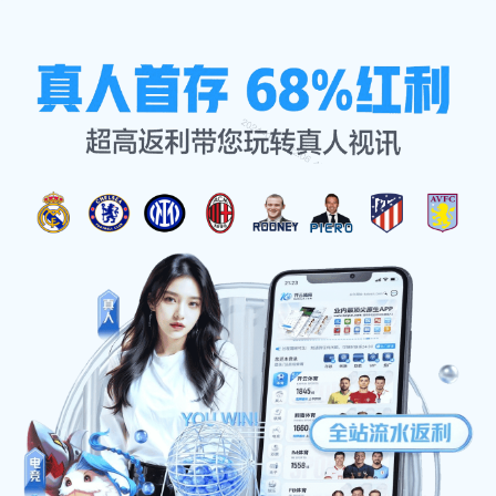
服务热线：400-888-8888 | 全球赛事直播同步
登录
注册
JIUYOU
.COM
探索体育无限激情
掌握第一手赛事资讯
jiuyou.com 为您提供最全面的足球、篮球及网球
赛事报道，深度解析赛场风云。