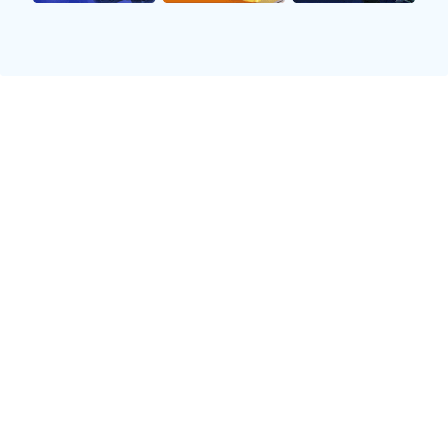
2023-10-24 | NBA专区 | 95评论
法网红土激战：新生代球员强
势崛起，老将坚守展现竞技精
神
2023-10-24 | 网球专区 | 42评论
世界杯预选赛亚洲区最新战
报：国足取得关键胜利，出线
形势好转