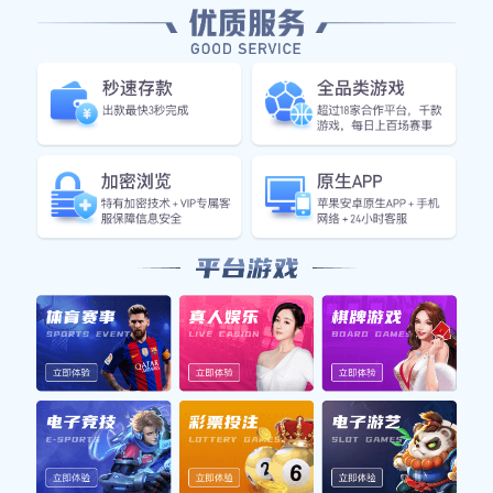
VS
费德勒 (SUI)
德约科维奇 (SRB)
15:00
热门赛事资讯
欧冠决赛前瞻：豪门对决一触
即发，谁将问鼎欧洲之巅？
2023-10-24 | 足球专区 | 128评论
NBA常规赛综述：詹姆斯再创
纪录，湖人险胜掘金保留西部
悬念