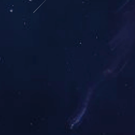
费德勒 (SUI)
15:00
热门赛事资讯
欧冠决赛
2023-10-24
NBA常
部悬念