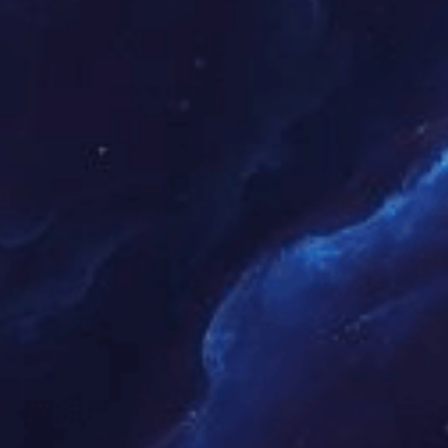
3 | 世界杯专区 | 305评论
瓜迪奥拉的传控体系如何破解低位防守？深度解
 | 赛事分析 | 67评论
赛季外援政策调整影响分析：联赛竞争格局或生变
 | 篮球专区 | 88评论