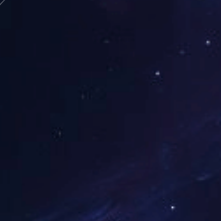
2023-10-2
战术板：
析
2023-10-23
CBA新
2023-10-22