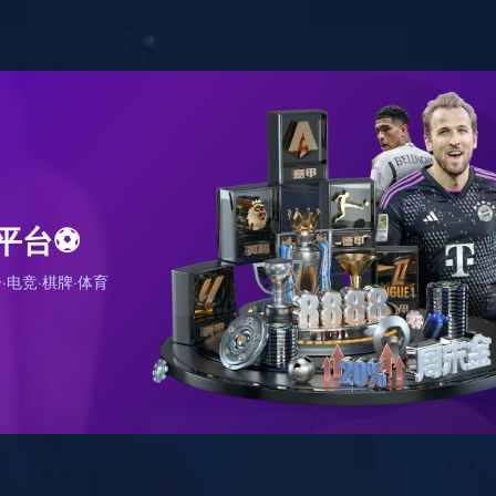
体育无限激情
第一手赛事资讯
.com 为您提供最全面的足球、篮球及网球赛事报道，深度