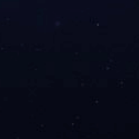
动态
库里、詹姆斯、杜兰特等巨星档
案
联系我们
合作洽谈
广告投放
意见反馈
隐私政策