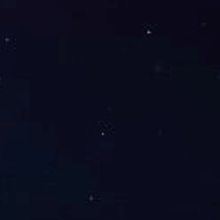
👟
装备时尚
家消息
球星球鞋评测与穿搭指南
⭐
明星球员