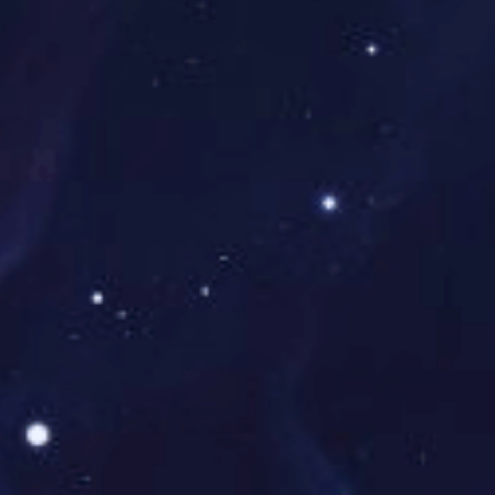
 | NBA专区 | 95评论
激战：新生代球员强势崛起，老将坚守展现竞技
 | 网球专区 | 42评论
选赛亚洲区最新战报：国足取得关键胜利，出线