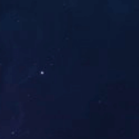
5
热刺
60
查看完整榜单
射手榜 TOP5
1. 哈兰德
28球
2. 萨拉赫
22球
3. 布伦南
19球
4. 科尔
17球
5. 麦克托米奈
15球