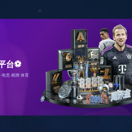
体育无限激情
第一手赛事资讯
.com 为您提供最全面的足球、篮球及网球赛事报道，深度