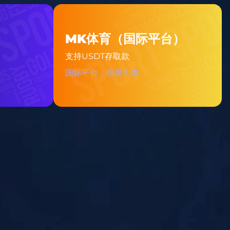
英超积分榜
排名
球队
积分
1
利物浦
78
2
阿森纳
75
3
曼城
74
4
阿斯顿维拉
63