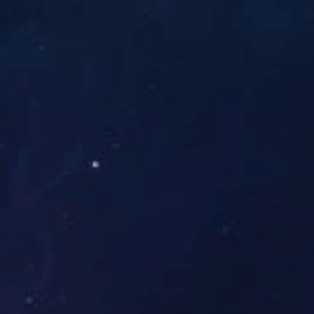
5
热刺
60
查看完整榜单
射手榜 TOP5
1. 哈兰德
28球
2. 萨拉赫
22球
3. 布伦南
19球
4. 科尔
17球
5. 麦克托米奈
15球