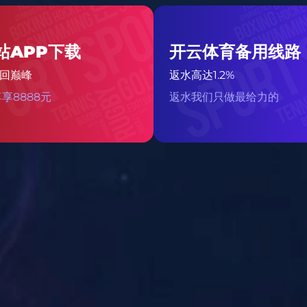
点
更多赛程 >
2 - 1
切尔西
VS
巴塞罗那
102 - 98
波士顿凯尔特人