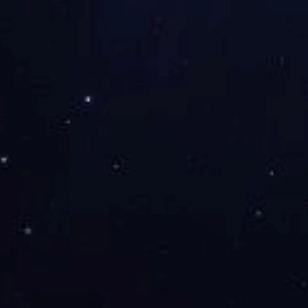
美国职业篮球联赛最新战况
关于我们
核心栏
赛事资
jiuyou.com 是中国领先的综合体育赛事资
讯平台。我们专注于为全球用户提供准
实时比
确、快速、深度的体育新闻、赛程数据和
赛事分析。
赛程数
球队百
球员百