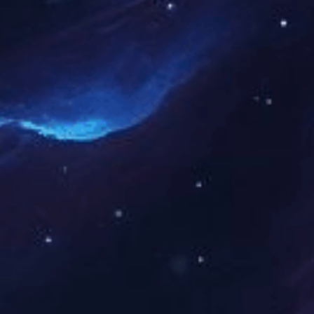
关于 jiuyou.com 体育赛事平
jiuyou.com 致力于为全球体育迷提供最
育资讯门户网站，我们拥有庞大的编辑团队和数
十个热门体育项目。
在内容呈现上，我们坚持原创与深度并重。无
NBA季后赛的战术拆解，亦或是球员百科的详
验。我们的设计理念是“简洁、高效、沉浸”，
此外，jiuyou.com 还特别设立了球队百
迹、荣誉记录及技术统计，满足资深球迷对数
体育背后的人文精神与历史传承。