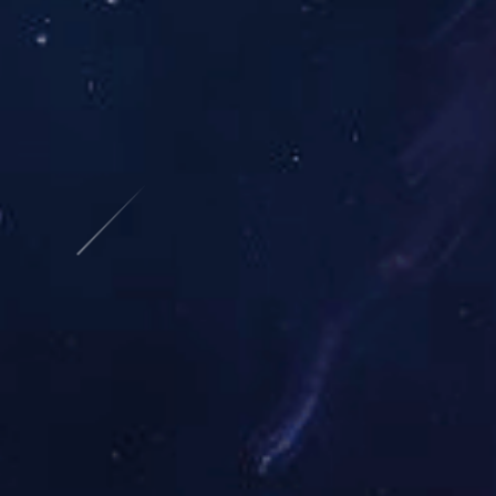
费德勒 (SUI)
15:00
热门赛事资讯
欧冠决赛
2023-10-24
NBA常
部悬念