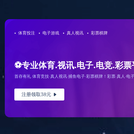
服务热线：400-888-8888 | 全球赛事直播同步
JIUYOU
.COM
探索
掌握
jiuyou