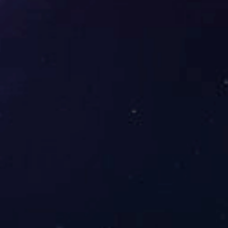
🏆
🌍
欧冠/欧联
国际足坛
洲顶级俱乐部赛事深度报道
国家队赛事、转会市场独
📊
🏅
数据分析
CBA联赛