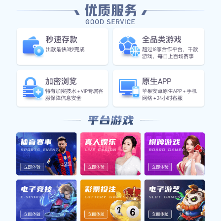
VS
费德勒 (SUI)
德约科维奇 (SRB)
15:00
热门赛事资讯
欧冠决赛前瞻：豪门对决一触
即发，谁将问鼎欧洲之巅？
2023-10-24 | 足球专区 | 128评论
NBA常规赛综述：詹姆斯再创
纪录，湖人险胜掘金保留西部
悬念