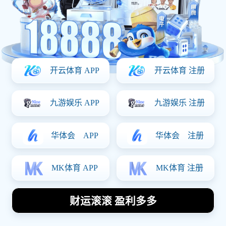
查看今日热点
今日焦点赛事
更多赛程 >
2 - 1
曼城
切尔西
19:30
VS
皇家马德里
巴塞罗那
21:00
102 - 98
洛杉矶湖人
波士顿凯尔特人
08:00