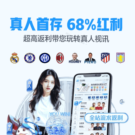
服务热线：400-888-8888 | 全球赛事直播同步
登录
注册
JIUYOU
.COM
探索体育无限激情
掌握第一手赛事资讯
jiuyou.com 为您提供最全面的足球、篮球及网球
赛事报道，深度解析赛场风云。