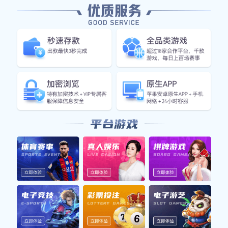
VS
费德勒 (SUI)
德约科维奇 (SRB)
15:00
热门赛事资讯
欧冠决赛前瞻：豪门对决一触
即发，谁将问鼎欧洲之巅？
2023-10-24 | 足球专区 | 128评论
NBA常规赛综述：詹姆斯再创
纪录，湖人险胜掘金保留西部
悬念