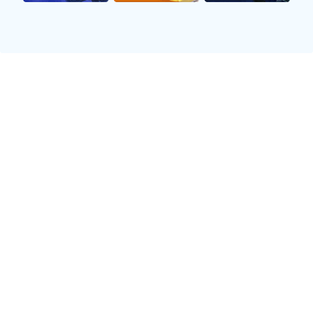
2023-10-24 | NBA专区 | 95评论
法网红土激战：新生代球员强
势崛起，老将坚守展现竞技精
神
2023-10-24 | 网球专区 | 42评论
世界杯预选赛亚洲区最新战
报：国足取得关键胜利，出线
形势好转