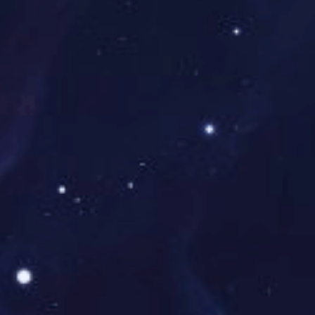
 | NBA专区 | 95评论
激战：新生代球员强势崛起，老将坚守展现竞技
 | 网球专区 | 42评论
选赛亚洲区最新战报：国足取得关键胜利，出线