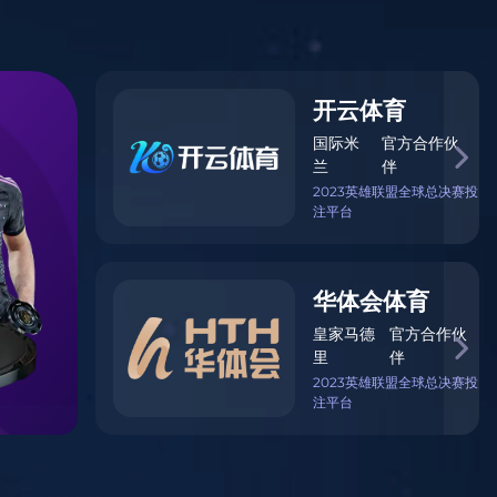
登录
注册
首页
足球专区
篮球专区
NBA
世界杯
网球
数据
解析赛场风云。