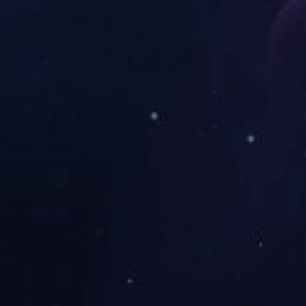
足球专区
⚽
五大联赛
英超、西甲、意甲、德甲、法甲
欧
每日速递
篮球与NBA专区
🏀
NBA速递