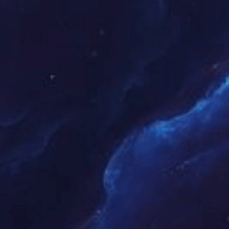
3 | 世界杯专区 | 305评论
瓜迪奥拉的传控体系如何破解低位防守？深度解
 | 赛事分析 | 67评论
赛季外援政策调整影响分析：联赛竞争格局或生变
 | 篮球专区 | 88评论