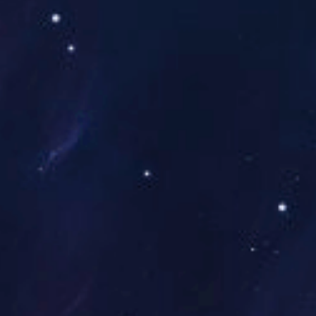
VS
德约科维奇 (SRB)
前瞻：豪门对决一触即发，谁将问鼎欧洲之巅？
 | 足球专区 | 128评论
规赛综述：詹姆斯再创纪录，湖人险胜掘金保留西