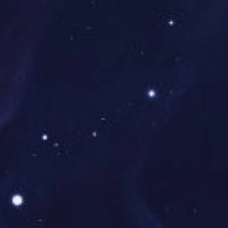
 | NBA专区 | 95评论
激战：新生代球员强势崛起，老将坚守展现竞技
 | 网球专区 | 42评论
选赛亚洲区最新战报：国足取得关键胜利，出线