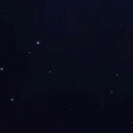
美国职业篮球联赛最新战况
关于我们
核心栏
赛事资
jiuyou.com 是中国领先的综合体育赛事资
讯平台。我们专注于为全球用户提供准
实时比
确、快速、深度的体育新闻、赛程数据和
赛事分析。
赛程数
球队百
球员百