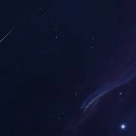
2023-10-24
法网红土
精神
2023-10-24
世界杯预
形势好转