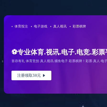
服务热线：400-888-8888 | 全球赛事直播同步
JIUYOU
.COM
探索
掌握
jiuyou