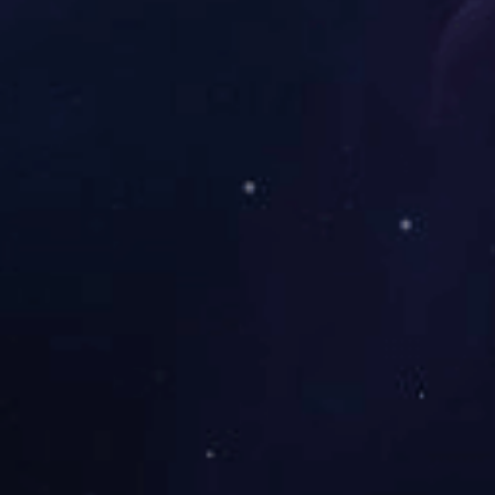
足球专区
⚽
五大联赛
英超、西甲、意甲、德甲、法甲
欧
每日速递
篮球与NBA专区
🏀
NBA速递