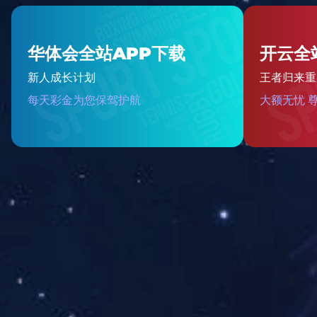
查看今日热
今日焦点赛事
曼城
19:30
皇家马德里
21:00
洛杉矶湖人
08:00