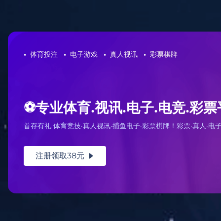
服务热线：400-888-8888 | 全球赛事直播同步
JIUYOU
.COM
探索
掌握
jiuyou