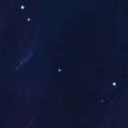
VS
德约科维奇 (SRB)
前瞻：豪门对决一触即发，谁将问鼎欧洲之巅？
 | 足球专区 | 128评论
规赛综述：詹姆斯再创纪录，湖人险胜掘金保留西