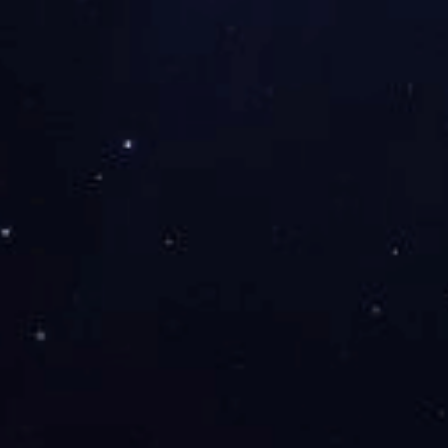
美国职业篮球联赛最新战况
关于我们
核心栏
赛事资
jiuyou.com 是中国领先的综合体育赛事资
讯平台。我们专注于为全球用户提供准
实时比
确、快速、深度的体育新闻、赛程数据和
赛事分析。
赛程数
球队百
球员百