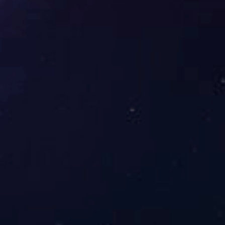
🏆
🌍
欧冠/欧联
国际足坛
洲顶级俱乐部赛事深度报道
国家队赛事、转会市场独
📊
🏅
数据分析
CBA联赛