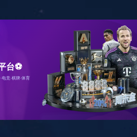
体育无限激情
第一手赛事资讯
.com 为您提供最全面的足球、篮球及网球赛事报道，深度